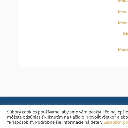
Mesa
Mesa
Mesa
Me
Mesa
Cookies info
Súbory cookies používame, aby sme vám poskytli čo najlepšie
ČASOVÉ ONE
môžete odsúhlasiť kliknutím na tlačidlo "Povoliť všetko" ale
Mapa stránky
"Prispôsobiť". Podrobnejšie informácie nájdete v
Zásadách po