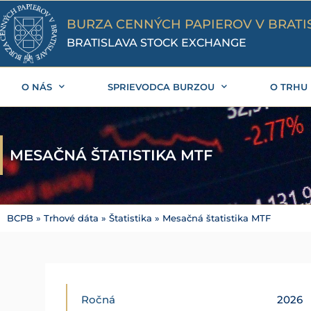
Preskočiť
na
BURZA CENNÝCH PAPIEROV V BRATI
obsah
BRATISLAVA STOCK EXCHANGE
O NÁS
SPRIEVODCA BURZOU
O TRHU
MESAČNÁ ŠTATISTIKA MTF
BCPB
»
Trhové dáta
»
Štatistika
»
Mesačná štatistika MTF
Ročná
2026