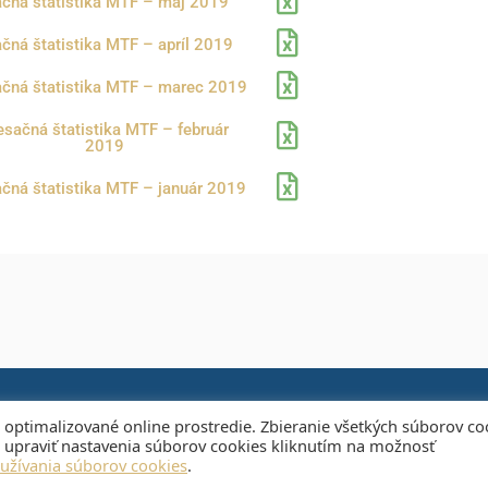
čná štatistika MTF – máj 2019
čná štatistika MTF – apríl 2019
čná štatistika MTF – marec 2019
sačná štatistika MTF – február
2019
čná štatistika MTF – január 2019
 optimalizované online prostredie. Zbieranie všetkých súborov co
SKORENIE OBCHODNÝCH DÁT JE 15 MINÚT. SAX INDEX JE BEZ ONESKORENIA
bo upraviť nastavenia súborov cookies kliknutím na možnosť
užívania súborov cookies
.