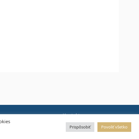
Kontakt
okies
Prispôsobiť
Povoliť všetko
Právne informácie