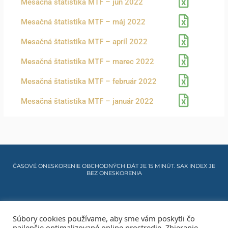
Mesačná štatistika MTF – jún 2022
Mesačná štatistika MTF – máj 2022
Mesačná štatistika MTF – apríl 2022
Mesačná štatistika MTF – marec 2022
Mesačná štatistika MTF – február 2022
Mesačná štatistika MTF – január 2022
ČASOVÉ ONESKORENIE OBCHODNÝCH DÁT JE 15 MINÚT. SAX INDEX JE
BEZ ONESKORENIA
Cookies info
Súbory cookies používame, aby sme vám poskytli čo
najlepšie optimalizované online prostredie. Zbieranie
Mapa stránky