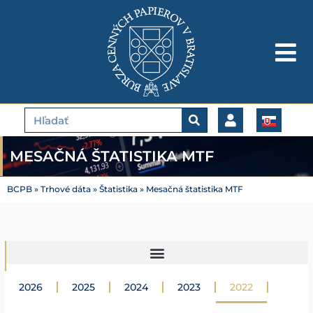
Preskočiť
na
obsah
Vyhľadať
MESAČNÁ ŠTATISTIKA MTF
BCPB
»
Trhové dáta
»
Štatistika
»
Mesačná štatistika MTF
2026
2025
2024
2023
2022