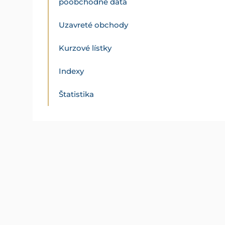
poobchodné dáta
Uzavreté obchody
Kurzové lístky
Indexy
Štatistika