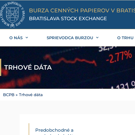
Preskočiť
na
BURZA CENNÝCH PAPIEROV V BRATI
obsah
BRATISLAVA STOCK EXCHANGE
O NÁS
SPRIEVODCA BURZOU
O TRHU
TRHOVÉ DÁTA
BCPB
»
Trhové dáta
Predobchodné a