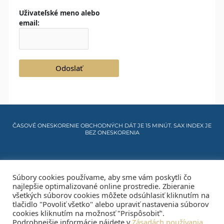
Uživateľské meno alebo
email:
ČASOVÉ ONESKORENIE OBCHODNÝCH DÁT JE 15 MINÚT. SAX INDEX JE
BEZ ONESKORENIA
Cookies info
Súbory cookies používame, aby sme vám poskytli čo
najlepšie optimalizované online prostredie. Zbieranie
Mapa stránky
všetkých súborov cookies môžete odsúhlasiť kliknutím na
tlačidlo "Povoliť všetko" alebo upraviť nastavenia súborov
cookies kliknutím na možnosť "Prispôsobiť".
Kontakt
Podrobnejšie informácie nájdete v
Zásadách používania