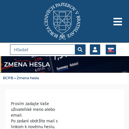
Preskočiť
na
obsah
Vyhľadať
ZMENA HESLA
BCPB
»
Zmena hesla
Prosím zadajte Vaše
uživateľské meno alebo
email.
Po zadaní obdržíte mail s
linkom k novému heslu.