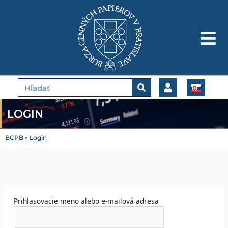
Preskočiť
na
obsah
Vyhľadať
LOGIN
BCPB
»
Login
Prihlasovacie meno alebo e-mailová adresa