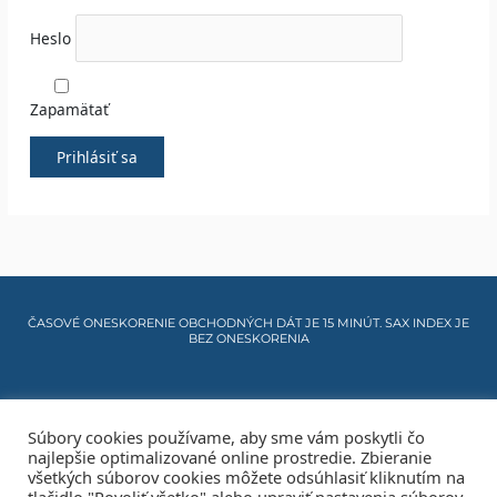
Heslo
Zapamätať
ČASOVÉ ONESKORENIE OBCHODNÝCH DÁT JE 15 MINÚT. SAX INDEX JE
BEZ ONESKORENIA
Cookies info
Súbory cookies používame, aby sme vám poskytli čo
najlepšie optimalizované online prostredie. Zbieranie
Mapa stránky
všetkých súborov cookies môžete odsúhlasiť kliknutím na