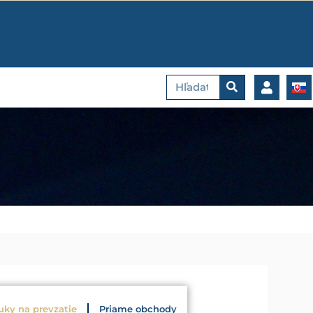
Vyhľadať
uky na prevzatie
Priame obchody