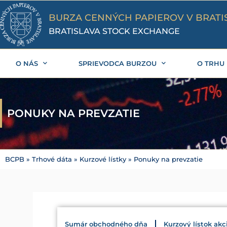
Preskočiť
na
BURZA CENNÝCH PAPIEROV V BRATI
obsah
BRATISLAVA STOCK EXCHANGE
O NÁS
SPRIEVODCA BURZOU
O TRHU
PONUKY NA PREVZATIE
BCPB
»
Trhové dáta
»
Kurzové lístky
»
Ponuky na prevzatie
Sumár obchodného dňa
Kurzový lístok akc