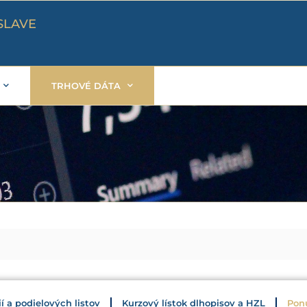
SLAVE
TRHOVÉ DÁTA
ií a podielových listov
Kurzový lístok dlhopisov a HZL
Pon