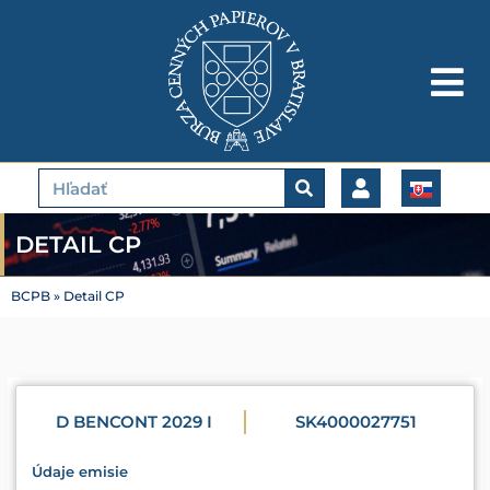
Preskočiť
na
obsah
Vyhľadať
DETAIL CP
BCPB
»
Detail CP
D BENCONT 2029 I
SK4000027751
Údaje emisie