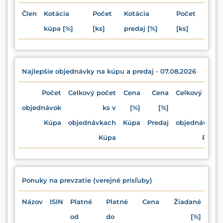
Člen
Kotácia
Počet
Kotácia
Počet
kúpa [%]
[ks]
predaj [%]
[ks]
Najlepšie objednávky na kúpu a predaj - 07.08.2026
Počet
Celkový počet
Cena
Cena
Celkový poče
objednávok
ks v
[%]
[%]
ks 
Kúpa
objednávkach
Kúpa
Predaj
objednávkac
Kúpa
Preda
Ponuky na prevzatie (verejné prísľuby)
Názov
ISIN
Platné
Platné
Cena
Žiadané
od
do
[%]