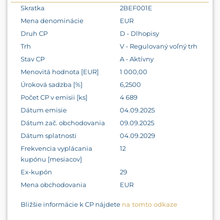
Skratka
2BEF001E
Mena denominácie
EUR
Druh CP
D - Dlhopisy
Trh
V - Regulovaný voľný trh
Stav CP
A - Aktívny
Menovitá hodnota [EUR]
1 000,00
Úroková sadzba [%]
6,2500
Počet CP v emisii [ks]
4 689
Dátum emisie
04.09.2025
Dátum zač. obchodovania
09.09.2025
Dátum splatnosti
04.09.2029
Frekvencia vyplácania
12
kupónu [mesiacov]
Ex-kupón
29
Mena obchodovania
EUR
Bližšie informácie k CP nájdete
na tomto odkaze