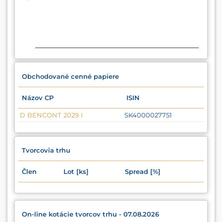
End of interactive chart.
Obchodované cenné papiere
Názov CP
ISIN
D BENCONT 2029 I
SK4000027751
Tvorcovia trhu
Člen
Lot [ks]
Spread [%]
On-line kotácie tvorcov trhu - 07.08.2026