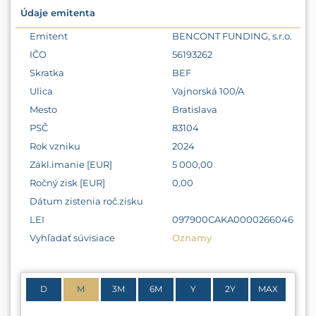
Údaje emitenta
Emitent
BENCONT FUNDING, s.r.o.
IČO
56193262
Skratka
BEF
Ulica
Vajnorská 100/A
Mesto
Bratislava
PSČ
83104
Rok vzniku
2024
Zákl.imanie [EUR]
5 000,00
Ročný zisk [EUR]
0,00
Dátum zistenia roč.zisku
LEI
097900CAKA0000266046
Vyhľadať súvisiace
Oznamy
D
M
3M
6M
Y
2Y
MAX